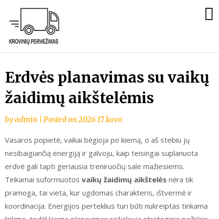
Krovinių
Pervežimas
Kaunas
Skip
Erdvės planavimas su vaikų
to
žaidimų aikštelėmis
content
by
admin
|
Posted on
2026 17 kovo
Vasaros popietė, vaikai bėgioja po kiemą, o aš stebiu jų
nesibaigiančią energiją ir galvoju, kaip teisingai suplanuota
erdvė gali tapti geriausia treniruočių sale mažiesiems.
Tinkamai suformuotos
vaikų žaidimų aikštelės
nėra tik
pramoga, tai vieta, kur ugdomas charakteris, ištvermė ir
koordinacija. Energijos perteklius turi būti nukreiptas tinkama