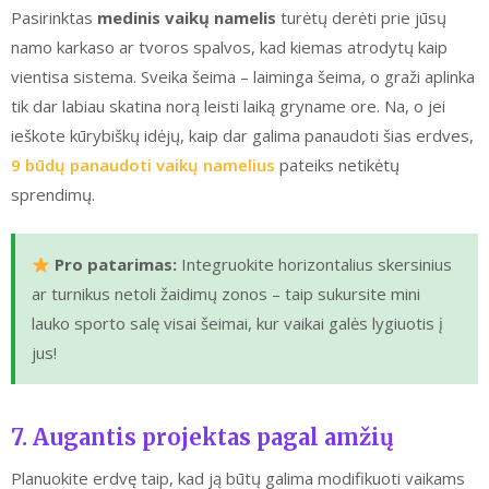
Pasirinktas
medinis vaikų namelis
turėtų derėti prie jūsų
namo karkaso ar tvoros spalvos, kad kiemas atrodytų kaip
vientisa sistema. Sveika šeima – laiminga šeima, o graži aplinka
tik dar labiau skatina norą leisti laiką gryname ore. Na, o jei
ieškote kūrybiškų idėjų, kaip dar galima panaudoti šias erdves,
9 būdų panaudoti vaikų namelius
pateiks netikėtų
sprendimų.
Pro patarimas:
Integruokite horizontalius skersinius
ar turnikus netoli žaidimų zonos – taip sukursite mini
lauko sporto salę visai šeimai, kur vaikai galės lygiuotis į
jus!
7. Augantis projektas pagal amžių
Planuokite erdvę taip, kad ją būtų galima modifikuoti vaikams