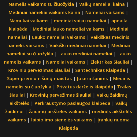
Namelis vaikams su čiuožykla
|
Vaikų nameliai kaina
|
Mediniai nameliai vaikams kaina
|
Nameliai vaikams
|
Namukai vaikams
|
mediniai vaikų nameliai
|
apdaila
klaipėda
|
Mediniai lauko nameliai vaikams
|
Mediniai
nameliai
|
Lauko nameliai vaikams
|
Vaikiškas medinis
namelis vaikams
|
Vaikiški mediniai nameliai
|
Mediniai
nameliai su čiuožykla
|
Lauko mediniai nameliai
|
Lauko
namelis vaikams
|
Nameliai vaikams
|
Elektrikas Siauliai
|
Kroviniu pervezimas Siauliai
|
Santechnikas Klaipeda
|
Super premium šunų maistas
|
Josera šunims
|
Medinis
namelis su čiuožykla
|
Privatus darželis klaipėda
|
Tralas
šiauliai
|
Krovinių pervežimas šiauliai
|
Vaikų žaidimų
aikštelės
|
Perkraustymo paslaugos klaipeda
|
vaikų
žaidimui
|
žaidimų aikšteles vaikams
|
medinės aikštelės
vaikams
|
laipiojimo sienelės vaikams
|
įrankių nuoma
Klaipėda