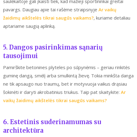
saulėkaitoje gali įkaisti tiek, kad mažieji sportininkai greitai
pavargs. Daugiau apie tai rašėme straipsnyje
Ar vaikų
žaidimų aikštelės tikrai saugūs vaikams?
, kuriame detaliau
aptariame saugią aplinką.
5. Dangos pasirinkimas sąnarių
tausojimui
Pamirškite betonines plyteles po sūpynėmis – geriau rinkitės
guminę dangą, smėlį arba smulkintą žievę. Tokia minkšta danga
ne tik apsaugo nuo traumų, bet ir motyvuoja vaikus drąsiau
šokinėti ir daryti akrobatinius triukus. Taip pat skaitykite:
Ar
vaikų žaidimų aikštelės tikrai saugūs vaikams?
6. Estetinis suderinamumas su
architektūra