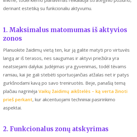
linkme, todėl kiemo planavimas reikalauja strateginio požiūrio,
derinant estetiką su funkcionaliu aktyvumu.
1. Maksimalus matomumas iš aktyvios
zonos
Planuokite žaidimų vietą ten, kur ją galite matyti pro virtuvės
langą ar iš terasos, nes saugumas ir aktyvi priežiūra yra
neatsiejami dalykai. Judėjimas yra gyvenimas, todėl tėvams
ramiau, kai jie gali stebėti sportuojančias atžalas net ir patys
gurkšnodami kavą po savo treniruotės. Beje, panašią temą
plačiau nagrinėja
Vaikų žaidimų aikštelės – ką verta žinoti
prieš perkant
, kur akcentuojami techniniai pasirinkimo
aspektai.
2. Funkcionalus zonų atskyrimas