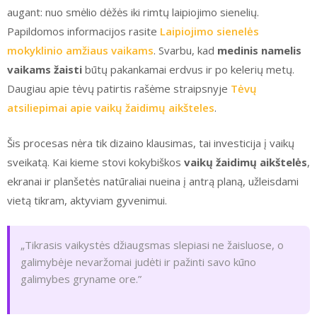
augant: nuo smėlio dėžės iki rimtų laipiojimo sienelių.
Papildomos informacijos rasite
Laipiojimo sienelės
mokyklinio amžiaus vaikams
. Svarbu, kad
medinis namelis
vaikams žaisti
būtų pakankamai erdvus ir po kelerių metų.
Daugiau apie tėvų patirtis rašėme straipsnyje
Tėvų
atsiliepimai apie vaikų žaidimų aikšteles
.
Šis procesas nėra tik dizaino klausimas, tai investicija į vaikų
sveikatą. Kai kieme stovi kokybiškos
vaikų žaidimų aikštelės
,
ekranai ir planšetės natūraliai nueina į antrą planą, užleisdami
vietą tikram, aktyviam gyvenimui.
„Tikrasis vaikystės džiaugsmas slepiasi ne žaisluose, o
galimybėje nevaržomai judėti ir pažinti savo kūno
galimybes gryname ore.”