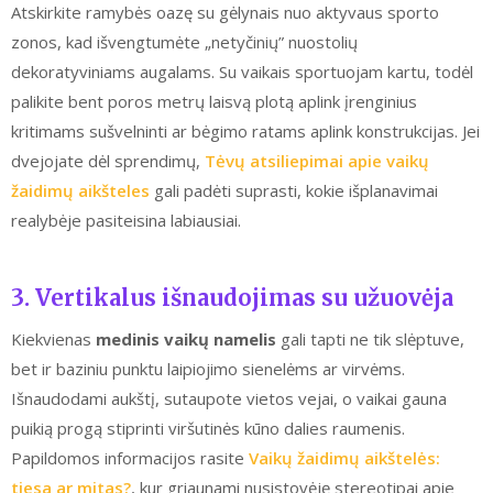
Atskirkite ramybės oazę su gėlynais nuo aktyvaus sporto
zonos, kad išvengtumėte „netyčinių” nuostolių
dekoratyviniams augalams. Su vaikais sportuojam kartu, todėl
palikite bent poros metrų laisvą plotą aplink įrenginius
kritimams sušvelninti ar bėgimo ratams aplink konstrukcijas. Jei
dvejojate dėl sprendimų,
Tėvų atsiliepimai apie vaikų
žaidimų aikšteles
gali padėti suprasti, kokie išplanavimai
realybėje pasiteisina labiausiai.
3. Vertikalus išnaudojimas su užuovėja
Kiekvienas
medinis vaikų namelis
gali tapti ne tik slėptuve,
bet ir baziniu punktu laipiojimo sienelėms ar virvėms.
Išnaudodami aukštį, sutaupote vietos vejai, o vaikai gauna
puikią progą stiprinti viršutinės kūno dalies raumenis.
Papildomos informacijos rasite
Vaikų žaidimų aikštelės:
tiesa ar mitas?
, kur griaunami nusistovėję stereotipai apie