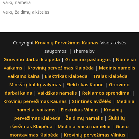
vaikų nameliai
vaikų žaidimų aikštelės
Copyright
Krovinių Pervežimas Kaunas
. Visos teisės
saugomos.
| Theme by
Griovimo darbai klaipeda
|
Griovimo paslaugos
|
Nameliai
vaikams
|
Krovinių pervežimas Klaipėda
|
Medinis namelis
vaikams kaina
|
Elektrikas Klaipeda
|
Tralas Klaipėda
|
Minkštų baldų valymas
|
Elektrikas Kaune
|
Griovimo
darbai kaina
|
Vaikiškas namelis
|
Reklamos sprendimai
|
Krovinių pervežimas Kaunas
|
Stintinės avižėlės
|
Mediniai
nameliai vaikams
|
Elektrikas Vilnius
|
Krovinių
pervežimas Klaipeda
|
Žaidimų namelis
|
Šiukšlių
išvežimas Klaipėda
|
Mediniai vaikų nameliai
|
Gipso
montavimas Klaipėda
|
Krovinių pervežimas Vilnius
|