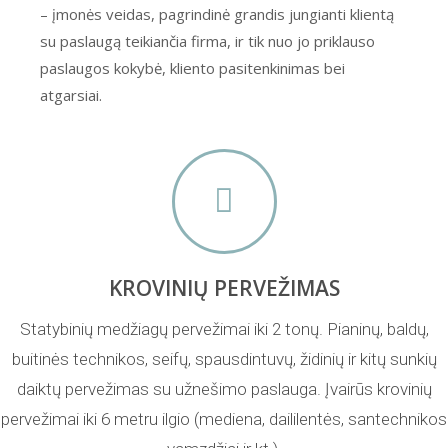
– įmonės veidas, pagrindinė grandis jungianti klientą
su paslaugą teikiančia firma, ir tik nuo jo priklauso
paslaugos kokybė, kliento pasitenkinimas bei
atgarsiai.
KROVINIŲ PERVEŽIMAS
Statybinių medžiagų pervežimai iki 2 tonų. Pianinų, baldų,
buitinės technikos, seifų, spausdintuvų, židinių ir kitų sunkių
daiktų pervežimas su užnešimo paslauga. Įvairūs krovinių
pervežimai iki 6 metru ilgio (mediena, daililentės, santechnikos