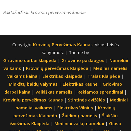
Raktažodžiai: kroviniu pervezimas kaunas
Copyright
Krovinių Pervežimas Kaunas
. Visos teisės
saugomos.
| Theme by
Griovimo darbai klaipeda
|
Griovimo paslaugos
|
Nameliai
vaikams
|
Krovinių pervežimas Klaipėda
|
Medinis namelis
vaikams kaina
|
Elektrikas Klaipeda
|
Tralas Klaipėda
|
Minkštų baldų valymas
|
Elektrikas Kaune
|
Griovimo
darbai kaina
|
Vaikiškas namelis
|
Reklamos sprendimai
|
Krovinių pervežimas Kaunas
|
Stintinės avižėlės
|
Mediniai
nameliai vaikams
|
Elektrikas Vilnius
|
Krovinių
pervežimas Klaipeda
|
Žaidimų namelis
|
Šiukšlių
išvežimas Klaipėda
|
Mediniai vaikų nameliai
|
Gipso