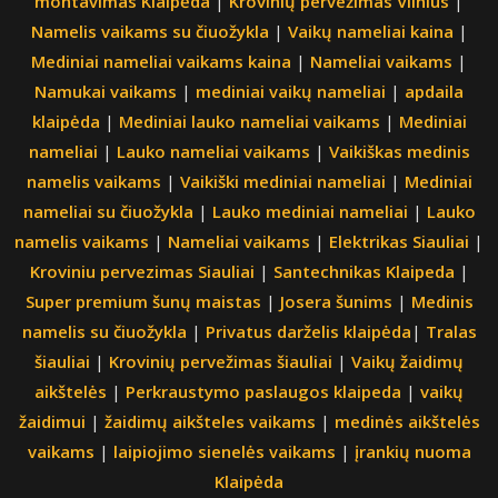
montavimas Klaipėda
|
Krovinių pervežimas Vilnius
|
Namelis vaikams su čiuožykla
|
Vaikų nameliai kaina
|
Mediniai nameliai vaikams kaina
|
Nameliai vaikams
|
Namukai vaikams
|
mediniai vaikų nameliai
|
apdaila
klaipėda
|
Mediniai lauko nameliai vaikams
|
Mediniai
nameliai
|
Lauko nameliai vaikams
|
Vaikiškas medinis
namelis vaikams
|
Vaikiški mediniai nameliai
|
Mediniai
nameliai su čiuožykla
|
Lauko mediniai nameliai
|
Lauko
namelis vaikams
|
Nameliai vaikams
|
Elektrikas Siauliai
|
Kroviniu pervezimas Siauliai
|
Santechnikas Klaipeda
|
Super premium šunų maistas
|
Josera šunims
|
Medinis
namelis su čiuožykla
|
Privatus darželis klaipėda
|
Tralas
šiauliai
|
Krovinių pervežimas šiauliai
|
Vaikų žaidimų
aikštelės
|
Perkraustymo paslaugos klaipeda
|
vaikų
žaidimui
|
žaidimų aikšteles vaikams
|
medinės aikštelės
vaikams
|
laipiojimo sienelės vaikams
|
įrankių nuoma
Klaipėda