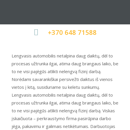
+370 648 71588
Lengvasis automobilis netalpina daug daiktų, dėl to
procesas užtrunka ilgai, atima daug brangaus laiko, be
to ne visi pajėgūs atlikti nelengvą fizinį darbą.
Norėdami savarankiškai persivežti daiktus iš vienos
vietos į kitą, susiduriame su keletu sunkumų.
Lengvasis automobilis netalpina daug daiktų, dėl to
procesas užtrunka ilgai, atima daug brangaus laiko, be
to ne visi pajėgūs atlikti nelengvą fizinį darbą. Viskas
įskaičiuota – perkraustymo firma pasirūpina darbo
jėga, pakavimu ir galimais netikėtumais. Darbuotojas