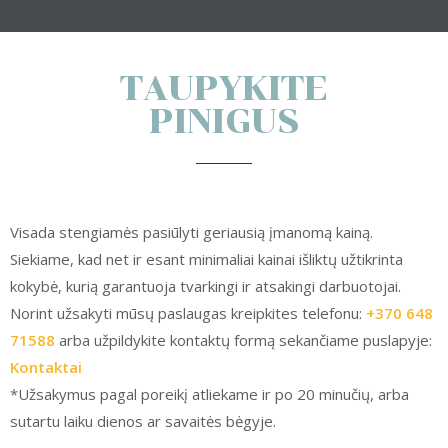
TAUPYKITE
PINIGUS
Visada stengiamės pasiūlyti geriausią įmanomą kainą.
Siekiame, kad net ir esant minimaliai kainai išliktų užtikrinta
kokybė, kurią garantuoja tvarkingi ir atsakingi darbuotojai.
Norint užsakyti mūsų paslaugas kreipkites telefonu:
+370 648
71588
arba užpildykite kontaktų formą sekančiame puslapyje:
Kontaktai
*Užsakymus pagal poreikį atliekame ir po 20 minučių, arba
sutartu laiku dienos ar savaitės bėgyje.