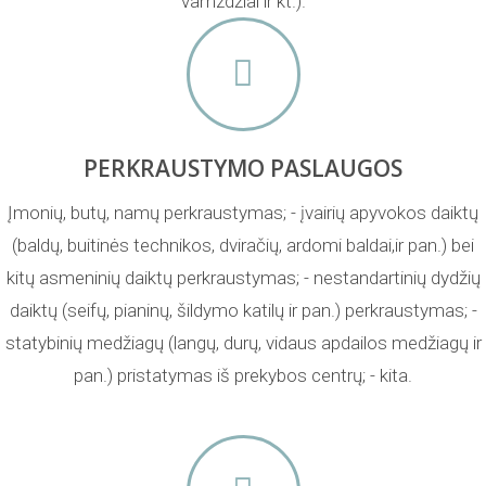
vamzdžiai ir kt.).
PERKRAUSTYMO PASLAUGOS
Įmonių, butų, namų perkraustymas; - įvairių apyvokos daiktų
(baldų, buitinės technikos, dviračių, ardomi baldai,ir pan.) bei
kitų asmeninių daiktų perkraustymas; - nestandartinių dydžių
daiktų (seifų, pianinų, šildymo katilų ir pan.) perkraustymas; -
statybinių medžiagų (langų, durų, vidaus apdailos medžiagų ir
pan.) pristatymas iš prekybos centrų; - kita.